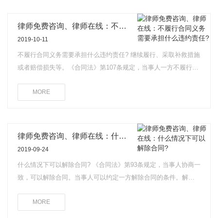
律师免费咨询、律师在线：不履行合同义务需要承担什么违约责任?
2019-10-11
不履行合同义务需要承担什么违约责任? 继续履行、采取补救措施
或者赔偿损失等。《合同法》第107条规定，当事人一方不履行合
同义务或者履行合同义务不符合约定的，应当承担继续履行、采
MORE
取补救措施或者赔偿损失等违约责任。第110条规定，当事人一方
不履行非金钱债务或者履行非金钱债务不符合约定的，对方可以
要求履行，但有下列情形之一的除外：(1)法律上或者事实上不能
履行;(2)债务的标的不适于强制履行或者履行费用过高;(3)债权人在
律师免费咨询、律师在线：什么情况下可以解除合同?
合理期限内未要求履行。第113条第1款规定，当事人一方不履行
2019-09-24
合同义务或者履行合同义务不符合约定，给对方造成损失的，损
什么情况下可以解除合同? 《合同法》第93条规定，当事人协商一
失赔偿额应当相当于因违约所造成的损失，包括合同履行后可以
致，可以解除合同。当事人可以约定一方解除合同的条件。解除
获得的利益，但不得超过违反合同一方订立合同时预见到或者应
合同的条件成就时，解除权人可以解除合同。第94条规定，有下
当预见到的因违反合同可能造成的损失。
MORE
列情形之一的，当事人可以解除合同：(1)因不可抗力致使不能实
现合同目的;(2)在履行期限届满之前，当事人一方明确表示或者以