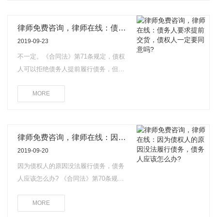
自己的行为表明不履行主要债务;(3)当事人一方迟延履行主要债
务，经催告后在合理期限内仍未履行;(4)当事人一方迟延履行债务
律师免费咨询，律师在线：债务人要求提前交货，债权人一定要同意吗?
或者有其他违约行为致使不能实现合同目的;(5)法律规定的其他情
2019-09-23
形。
不一定。《合同法》第71条规定，债权
人可以拒绝债务人提前履行债务，但提
前履行不损害债权人利益的除外。债务
MORE
人提前履行债务给债权人增加的费用，
由债务人负担。
律师免费咨询，律师在线：因为债权人的原因没法履行债务，债务人应该怎么办?
2019-09-20
因为债权人的原因没法履行债务，债务
人应该怎么办? 《合同法》第70条规
定，债权人分立、合并或者变更住所没
MORE
有通知债务人，致使履行债务发生困难
的，债务人可以中止履行或者将标的物