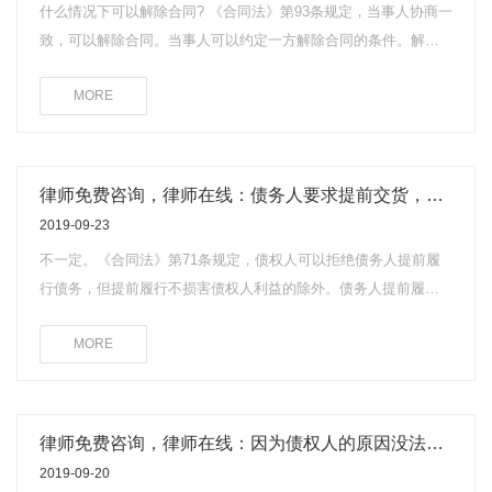
什么情况下可以解除合同? 《合同法》第93条规定，当事人协商一
失赔偿额应当相当于因违约所造成的损失，包括合同履行后可以
致，可以解除合同。当事人可以约定一方解除合同的条件。解除
获得的利益，但不得超过违反合同一方订立合同时预见到或者应
合同的条件成就时，解除权人可以解除合同。第94条规定，有下
当预见到的因违反合同可能造成的损失。
MORE
列情形之一的，当事人可以解除合同：(1)因不可抗力致使不能实
现合同目的;(2)在履行期限届满之前，当事人一方明确表示或者以
自己的行为表明不履行主要债务;(3)当事人一方迟延履行主要债
务，经催告后在合理期限内仍未履行;(4)当事人一方迟延履行债务
律师免费咨询，律师在线：债务人要求提前交货，债权人一定要同意吗?
或者有其他违约行为致使不能实现合同目的;(5)法律规定的其他情
2019-09-23
形。
不一定。《合同法》第71条规定，债权人可以拒绝债务人提前履
行债务，但提前履行不损害债权人利益的除外。债务人提前履行
债务给债权人增加的费用，由债务人负担。
MORE
律师免费咨询，律师在线：因为债权人的原因没法履行债务，债务人应该怎么办?
2019-09-20