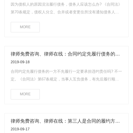
因为债权人的原因没法履行债务，债务人应该怎么办? 《合同法》
第70条规定，债权人分立、合并或者变更住所没有通知债务人，
致使履行债务发生困难的，债务人可以中止履行或者将标的物提
MORE
存。第103条规定，标的物提存后，毁损、灭失的风险由债权人承
担。提存期间，标的物的孳息归债权人所有。提存费用由债权人
负担。
律师免费咨询、律师在线：合同约定先履行债务的一方不先履行一定要承担违约责任吗?
2019-09-18
合同约定先履行债务的一方不先履行一定要承担违约责任吗? 不一
定。《合同法》第67条规定，当事人互负债务，有先后履行顺
序，先履行一方未履行的，后履行一方有权拒绝其履行要求。先
MORE
履行一方履行债务不符合约定的，后履行一方有权拒绝其相应的
履行要求。第68条规定，应当先履行债务的当事人，有确切证据
证明对方有下列情形之一的，可以中止履行：(1)经营状况严重恶
化;(2)转移财产、抽逃资金，以逃避债务;(3)丧失商业信誉;(4)有丧
律师免费咨询、律师在线：第三人是合同的履约方，如果第三人不履约怎么办?
失或者可能丧失履行债务能力的其他情形。当事人没有确切证据
2019-09-17